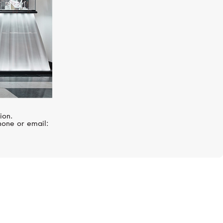
ion.
hone or email:
чного» желтого золота с
а — излюбленной эмблемы