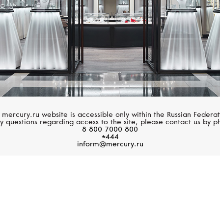
Подписаться
 mercury.ru website is accessible only within the Russian Federat
y questions regarding access to the site, please contact us by p
8 800 7000 800
*444
inform@mercury.ru
Эскиз главной награды Каннского киносмотра
оздать динамичную пальмовую ветвь из 118 граммов «эти
ование которой напоминает силуэт миниатюрного сердц