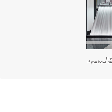
The
If you have an
Именно ей принадлежит идея с
сертификатом Fairmined, осн