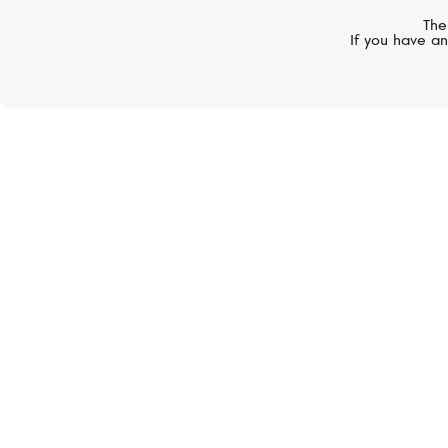
Запонки, сталь
The
If you have an
23 000 руб.
MONTEGRAPPA
Classico