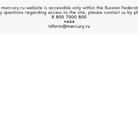
Запонки, сталь
Запонки, отделка нержав
 mercury.ru website is accessible only within the Russian Federat
сталью
y questions regarding access to the site, please contact us by p
23 000 руб.
8 800 7000 800
*444
21 850 руб.
inform@mercury.ru
MONTEGRAPPA
MONTEGRAPPA
Classico
Classico