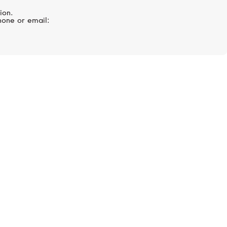
еющей
Запонки, отделка нержавеющей
ion.
сталью
hone or email:
21 850 руб.
MONTEGRAPPA
Classico