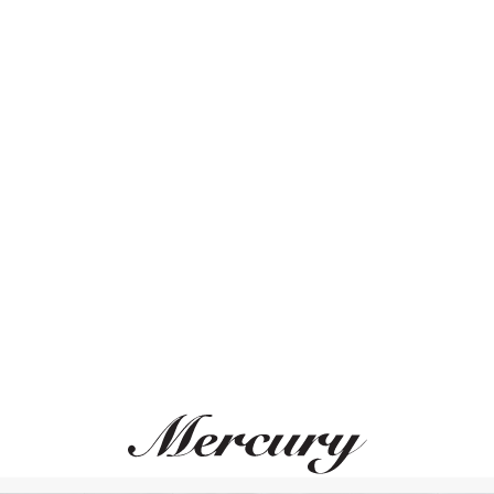
сталью
сталью
23 000 руб.
23 000 руб.
MONTEGRAPPA
MONTEGRAPPA
Classico
Classico
понки, сталь, перламутр
Запонки, сталь, смол