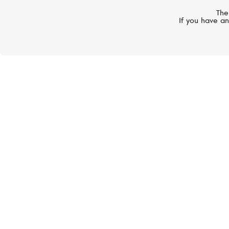
Кольцо, жёлтое золото
The
If you have an
от 176 000 руб.
MERCURY
Classic