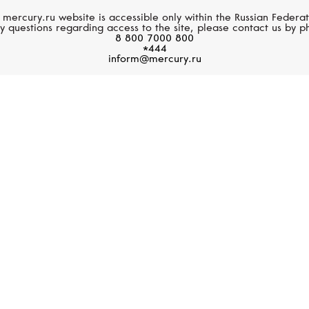
Кольцо, белое золото,
Кольцо, белое золото
 mercury.ru website is accessible only within the Russian Federat
гравировка Chopard
бриллианты
y questions regarding access to the site, please contact us by p
8 800 7000 800
*444
468 000 руб.
643 500 руб.
inform@mercury.ru
MERCURY
MERCURY
Classic
Classic