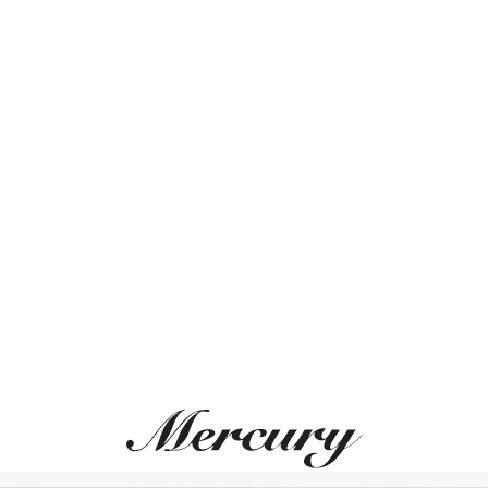
бриллианты
от 110 000 руб.
Цена по запросу
CHOPARD
MERCURY
Ice Cube
Classic
Кольцо, белое золото
Кольцо, белое золото, бри