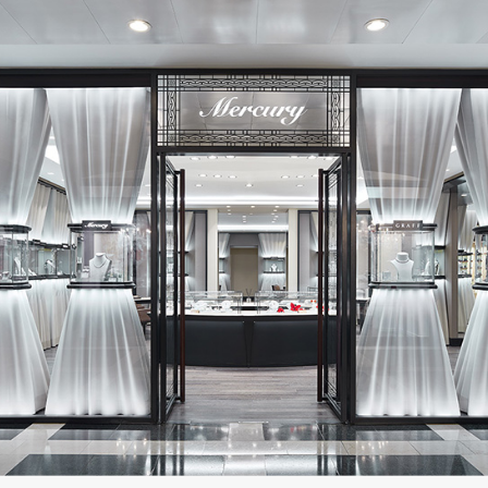
227 500 руб.
456 500 руб.
CHOPARD
MESSIKA
Chopardissimo
Move Classique