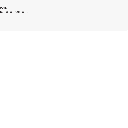
,
Кольцо, розовое золото,
ion.
бриллианты
hone or email:
Цена по запросу
PASQUALE BRUNI
Sensual Touch