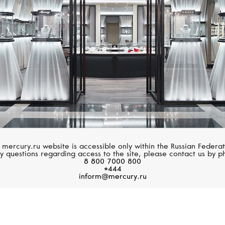
Размер 61
Размер 62
Размер 63
Размер 64
Размер 65
Размер 66
Размер 67
 mercury.ru website is accessible only within the Russian Federat
y questions regarding access to the site, please contact us by p
8 800 7000 800
Размер 68
*444
inform@mercury.ru
Размер 69
Размер 70