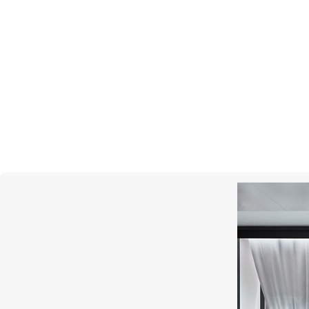
CHOPARD
High Jewellery