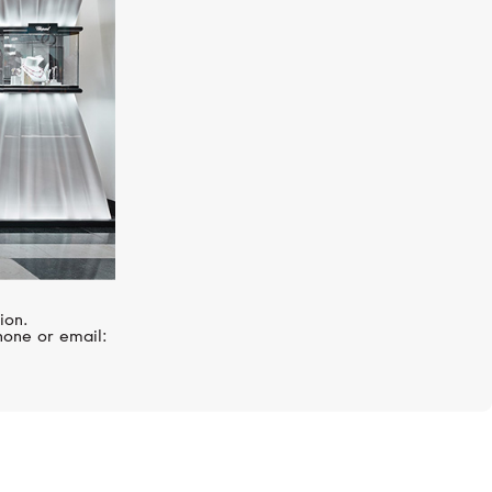
ion.
hone or email: