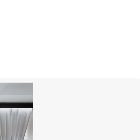
CHOPARD
High Jewellery