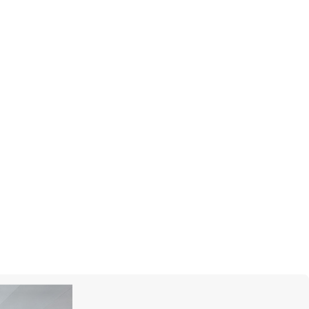
MERCURY
Color
о,
Кольцо, белое золото, изумруды,
бриллианты
630 500 руб.