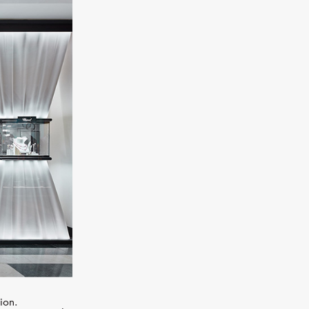
MESSIKA
Gatsby
,
Кольцо, розовое золото,
бриллианты
ion.