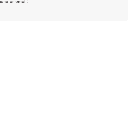
hone or email:
Нет в наличии
MERCURY
Color
,
Кольцо, белое золото, рубин,
бриллианты