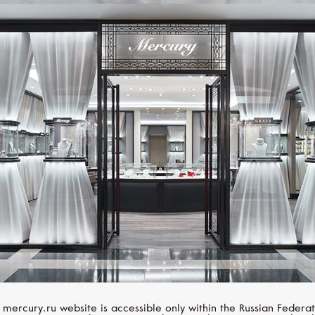
MESSIKA
MERCURY
Move Addiction
Classic
ольцо, розовое золото,
Кольцо, белое золото
бриллиант
бриллианты
 mercury.ru website is accessible only within the Russian Federat