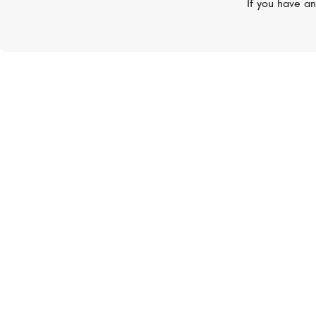
If you have an
Нет в наличии
DAVID YURMAN
Stax
Кольцо, жёлтое золото,
бриллианты