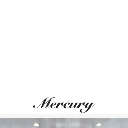
GRAFF
STEPHEN WEBSTER
Classic
Thorn
Кольцо, белое золото,
Кольцо, розовое золот
бриллианты, изумруды
бриллианты
Нет в наличии
Нет в наличии