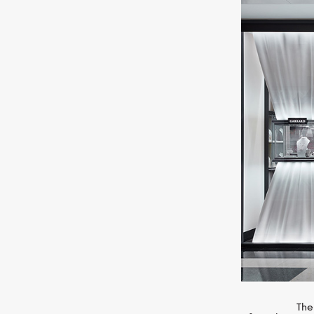
MESSIKA
Joy
Кольцо, белое золото,
К
бриллианты
The