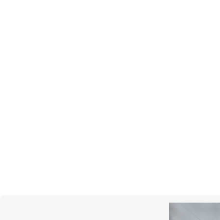
MESSIKA
Thea
Кольцо, белое золото,
бриллианты
Нет в наличии