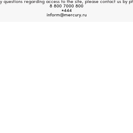
y questions regarding access to the site, please contact us by p
Нет в наличии
352 000 руб.
8 800 7000 800
*444
inform@mercury.ru
STEPHEN WEBSTER
DAVID YURMAN
Thorn
Pavéflex
Кольцо, белое золото,
Кольцо, белое золото
бриллианты
бриллианты