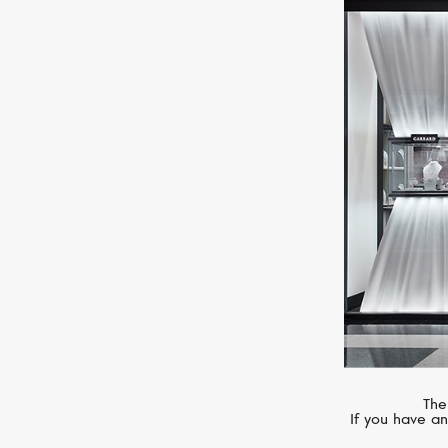
В мультибр
The
If you have an
марки, кажд