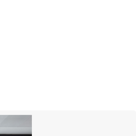
убук
ней
 информация
да 3-х и хранения 4-х часов
см