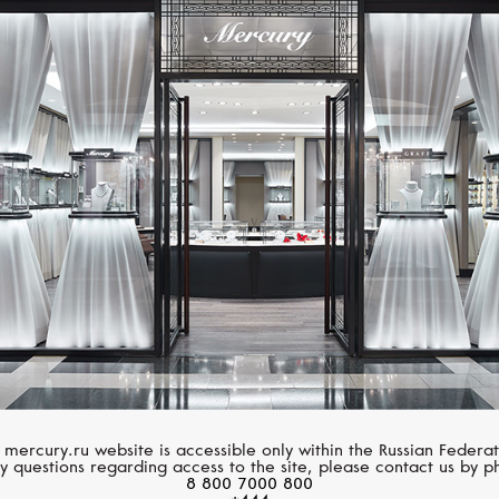
БУТИКИ MERCURY
ендовом ювелирно-часовом магазине Mercury представлены веду
 mercury.ru website is accessible only within the Russian Federat
y questions regarding access to the site, please contact us by p
ая из которых известна неповторимым стилем и высоким качеством
8 800 7000 800