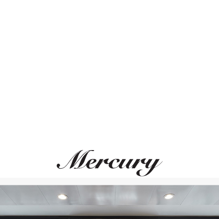
нет в наличии
Кожа - коричневый н
Без драгоценных кам
Дополнительная
Шкатулка для подзаво
Размеры 30,5х19х19 