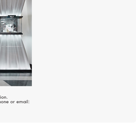
CHOPARD
Boutique
ion.
hone or email: