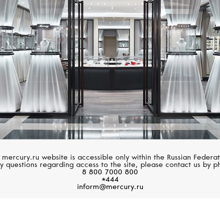
GRAFF
CHOPARD
Размер 61
Inspired By Twombly
Boutique
Размер 62
Размер 63
Размер 64
Размер 65
Размер 66
Размер 67
 mercury.ru website is accessible only within the Russian Federat
Размер 68
y questions regarding access to the site, please contact us by p
8 800 7000 800
*444
Размер 69
inform@mercury.ru
Размер 70