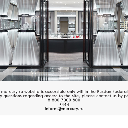
GRAFF
MERCURY
Размер 61
Classic
Gems
Размер 62
Размер 63
Размер 64
Размер 65
Размер 66
Размер 67
 mercury.ru website is accessible only within the Russian Federat
Размер 68
y questions regarding access to the site, please contact us by p
8 800 7000 800
*444
Размер 69
inform@mercury.ru
Размер 70