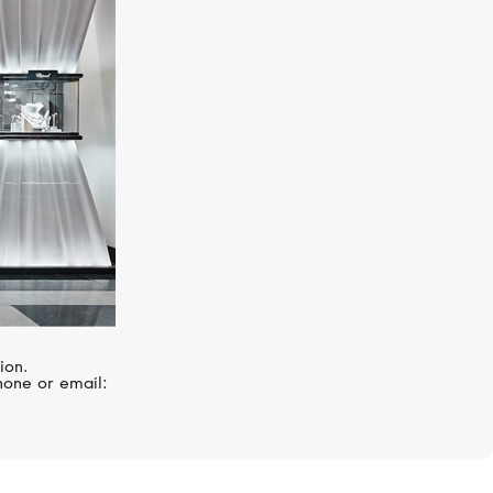
VANRYCKE
Abécédaire
ion.
hone or email: