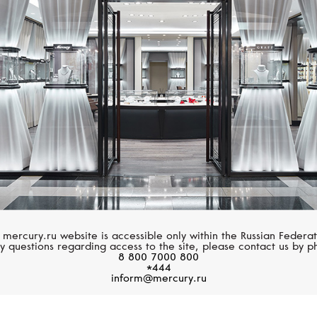
S.T. DUPONT
S.T. DUPONT
Megajet
Megajet
 mercury.ru website is accessible only within the Russian Federat
y questions regarding access to the site, please contact us by p
8 800 7000 800
*444
inform@mercury.ru