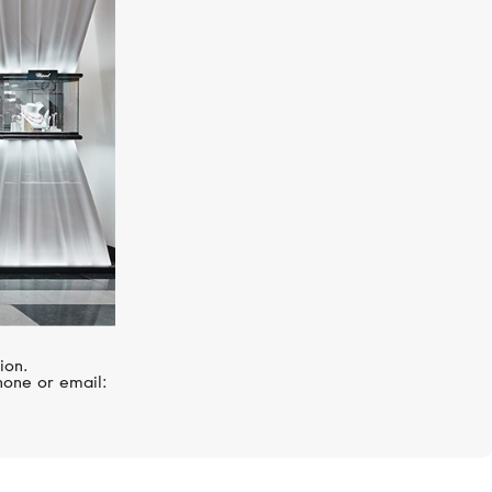
S.T. DUPONT
Defi Extreme
ion.
hone or email: