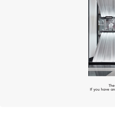
S.T. DUPONT
Megajet
The
If you have an