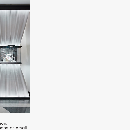
CHOPARD
Happy Sport
ion.
hone or email: