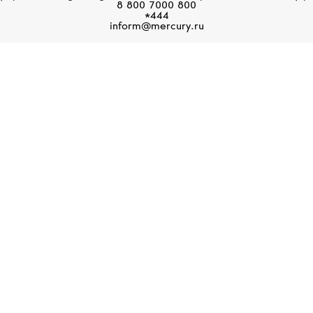
8 800 7000 800
*444
inform@mercury.ru
БУТИКИ MERCURY
ендовом ювелирно-часовом магазине Mercury представлены веду