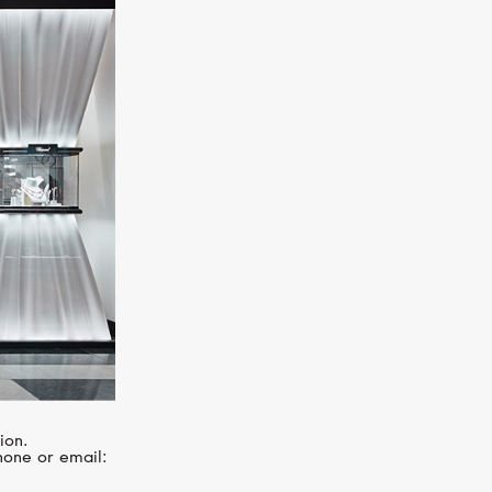
ion.
hone or email: