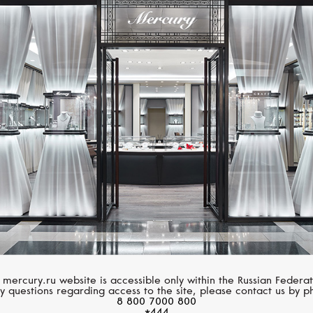
Размер 60
Размер 61
Размер 62
Размер 63
MERCURY
Размер 64
Symbols
Размер 65
Размер 66
Размер 67
Размер 68
 mercury.ru website is accessible only within the Russian Federat
y questions regarding access to the site, please contact us by p
Размер 69
8 800 7000 800
*444