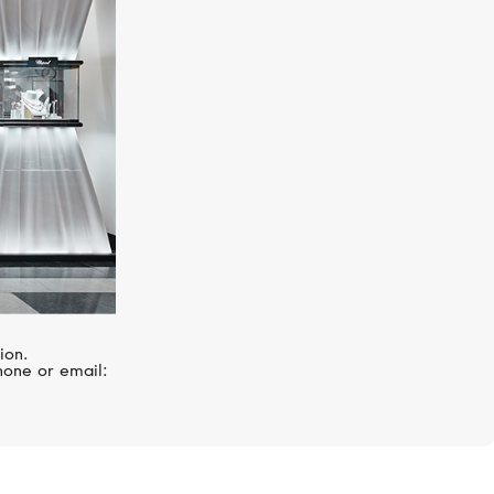
I
VANRYCKE
Styloïde
ion.
hone or email: