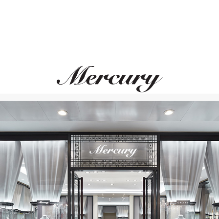
BELL&ROSS
BRS
39 мм, керамика, сталь,
бриллианты
саться на новости и событ
E-mail