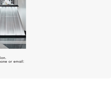
ion.
hone or email: