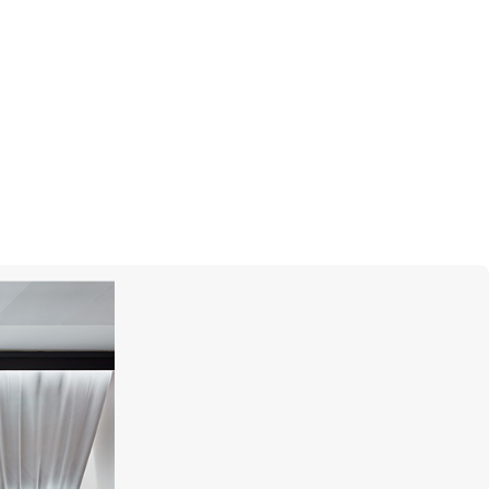
он: часы с
ферблатами
изящества. Чем не повод обзавестись
 Mercury