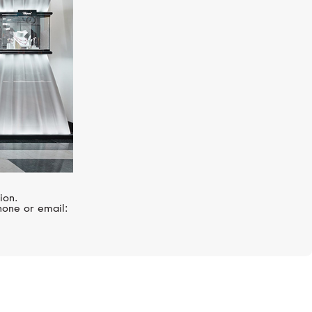
ion.
hone or email: