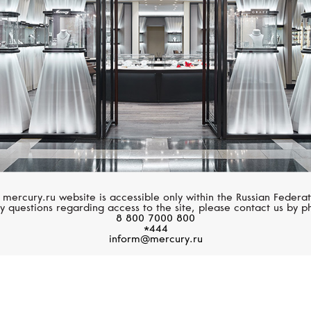
Подписаться
Мужское Время
 mercury.ru website is accessible only within the Russian Federat
y questions regarding access to the site, please contact us by p
8 800 7000 800
*444
inform@mercury.ru
Статусное измерение.
Подробнее