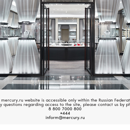
Размер 60
MESSIKA
LUCKY ZNAKY
Размер 61
Move Uno
Lucky Flower
Размер 62
Размер 63
Размер 64
Размер 65
Размер 66
Размер 67
 mercury.ru website is accessible only within the Russian Federat
y questions regarding access to the site, please contact us by p
8 800 7000 800
Размер 68
*444
inform@mercury.ru
Размер 69