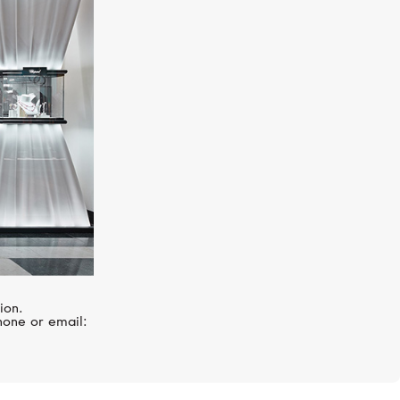
LUCKY ZNAKY
Lucky Flower
ion.
hone or email: