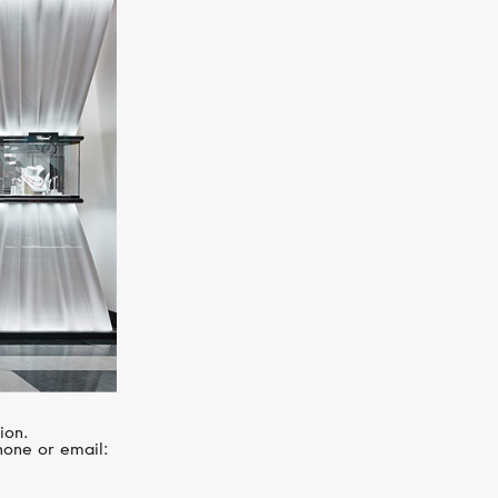
YEPREM
Classic
ion.
hone or email: