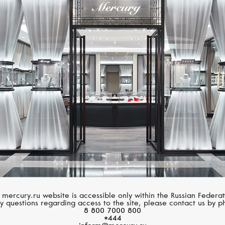
Размер 60
Размер 61
Размер 62
MERCURY
ROBERTO COIN
Размер 63
Flower
Princess Flower
Размер 64
Размер 65
Размер 66
Размер 67
Размер 68
 mercury.ru website is accessible only within the Russian Federat
y questions regarding access to the site, please contact us by p
8 800 7000 800
Размер 69
*444