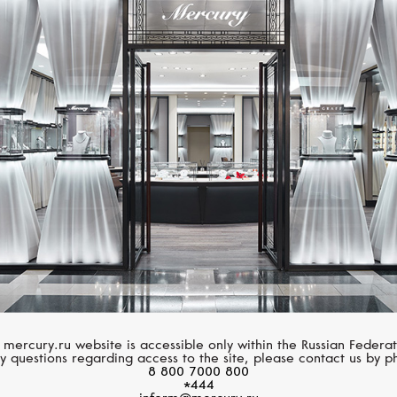
Размер 60
Размер 61
Размер 62
PASQUALE BRUNI
GRAFF
Размер 63
Giardini Segreti
Tribal
Размер 64
Размер 65
Размер 66
Размер 67
Размер 68
 mercury.ru website is accessible only within the Russian Federat
y questions regarding access to the site, please contact us by p
8 800 7000 800
Размер 69
*444