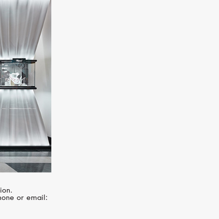
MERCURY
Flower
ion.
hone or email: