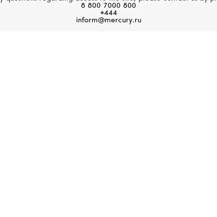
8 800 7000 800
Размер 70
*444
inform@mercury.ru
Размер 71
БУТИКИ MERCURY