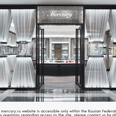
Размер 60
Размер 61
Размер 62
Размер 63
Размер 64
MESSIKA
CHOPARD
Размер 65
Move Romane
Happy Diamonds
Размер 66
Размер 67
Размер 68
Размер 69
 mercury.ru website is accessible only within the Russian Federat
y questions regarding access to the site, please contact us by p