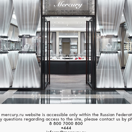
Размер 60
Размер 61
Размер 62
MESSIKA
CASATO
Размер 63
Move Noa
Boutique Portofino
Размер 64
Размер 65
Размер 66
Размер 67
Размер 68
 mercury.ru website is accessible only within the Russian Federat
y questions regarding access to the site, please contact us by p
8 800 7000 800
Размер 69
*444