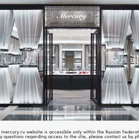
Размер 60
Размер 61
Размер 62
Размер 63
Размер 64
CHOPARD
CHOPARD
Размер 65
Happy Diamonds
Happy Diamonds
Размер 66
Размер 67
Размер 68
 mercury.ru website is accessible only within the Russian Federat
Размер 69
y questions regarding access to the site, please contact us by p