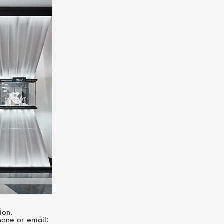
GARRARD
Regal
ion.
hone or email: