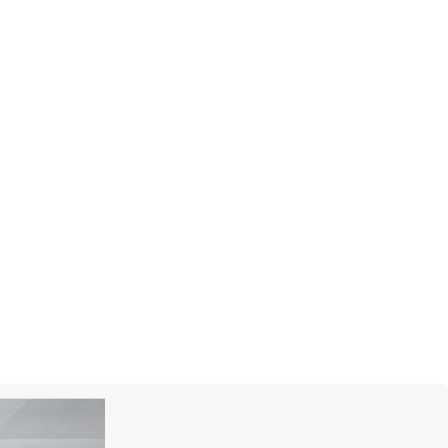
х5 мм
 мм