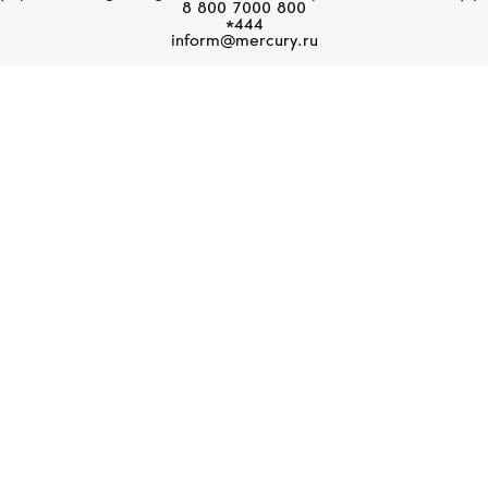
8 800 7000 800
*444
Размер 70
inform@mercury.ru
Размер 71
БУТИКИ MERCURY
ендовом ювелирно-часовом магазине Mercury представлены веду