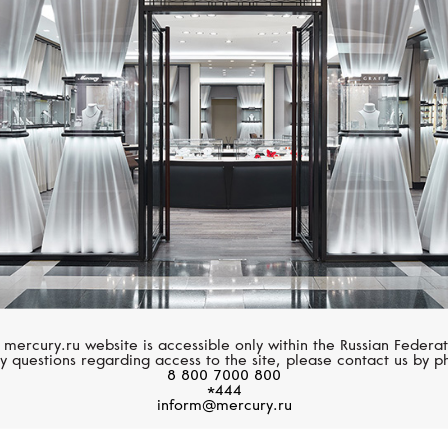
Размер 60
MERCURY
UTOPIA
Размер 61
Dream Flower
Lara
Размер 62
Размер 63
Размер 64
Размер 65
Размер 66
Размер 67
 mercury.ru website is accessible only within the Russian Federat
y questions regarding access to the site, please contact us by p
8 800 7000 800
Размер 68
*444
inform@mercury.ru
Размер 69