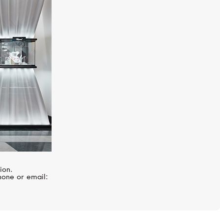
PASQUALE BRUNI
Bon Ton
ion.
hone or email: