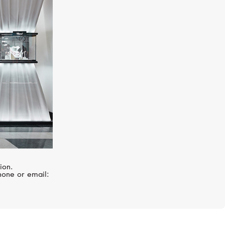
MERCURY
Classic
ion.
hone or email: