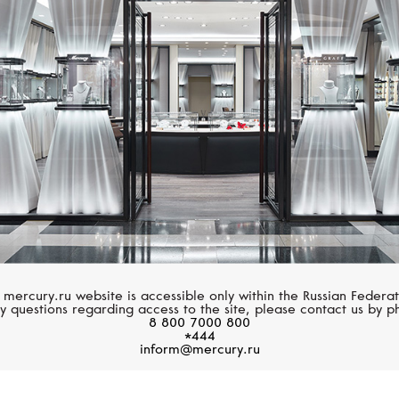
Размер 61
MERCURY
MERCURY
Размер 62
Classic
Classic
Размер 63
Размер 64
Размер 65
Размер 66
Размер 67
Размер 68
 mercury.ru website is accessible only within the Russian Federat
y questions regarding access to the site, please contact us by p
8 800 7000 800
Размер 69
*444
inform@mercury.ru
Размер 70