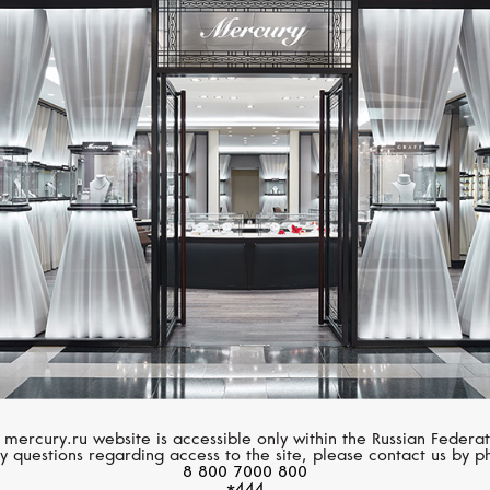
Размер 60
Размер 61
Размер 62
Размер 63
MERCURY
Размер 64
Classic
Размер 65
Размер 66
Размер 67
Размер 68
 mercury.ru website is accessible only within the Russian Federat
y questions regarding access to the site, please contact us by p
Размер 69
8 800 7000 800
*444