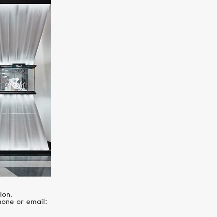
ion.
hone or email: