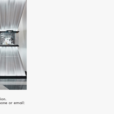
CASATO
Montmartre
ion.
hone or email: