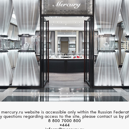
Размер 60
Размер 61
Размер 62
CASATO
CASATO
Размер 63
Boutique
Boutique
Размер 64
Размер 65
Размер 66
Размер 67
Размер 68
 mercury.ru website is accessible only within the Russian Federat
y questions regarding access to the site, please contact us by p
8 800 7000 800
Размер 69
*444