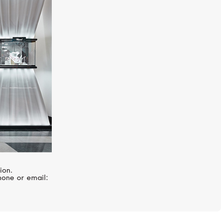
CHOPARD
Happy Diamonds
ion.
hone or email: