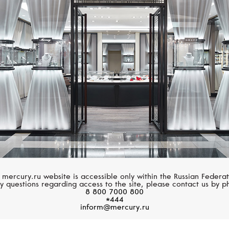
Размер 60
CASATO
CHOPARD
Размер 61
Boutique
Happy Diamonds
Размер 62
Размер 63
Размер 64
Размер 65
Размер 66
Размер 67
 mercury.ru website is accessible only within the Russian Federat
y questions regarding access to the site, please contact us by p
8 800 7000 800
Размер 68
*444
inform@mercury.ru
Размер 69