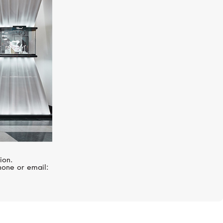
REPOSSI
Antifer
ion.
hone or email: