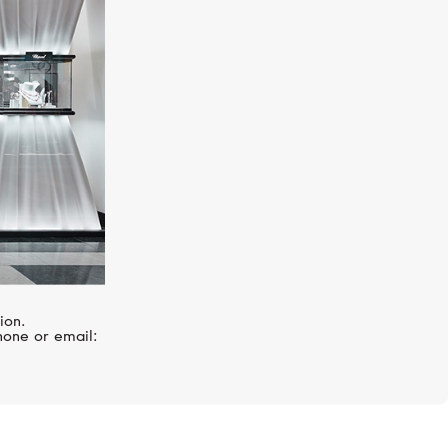
VANRYCKE
Abécédaire
ion.
hone or email: