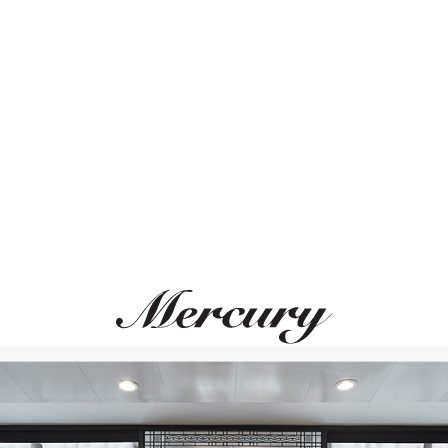
Бронза, основание и
Кристалл серого цве