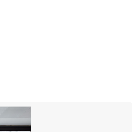
з чёрного камня
та