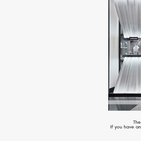
В мультибр
The
марки, кажд
If you have an
Здесь пр
подходящую