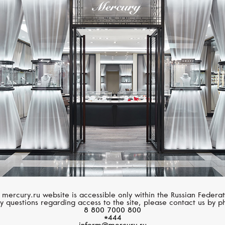
БУТИКИ MERCURY
ендовом ювелирно-часовом магазине Mercury представлены веду
 mercury.ru website is accessible only within the Russian Federat
ая из которых известна неповторимым стилем и высоким качеством
y questions regarding access to the site, please contact us by p
офессиональные консультанты помогут подобрать ювелирное укра
8 800 7000 800
*444
 модель часов. Тонко продуманный ассортимент брендов позволит