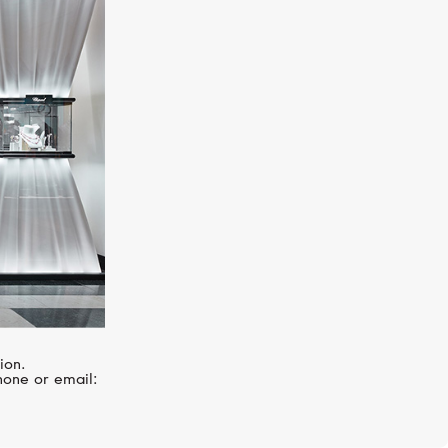
ion.
hone or email: