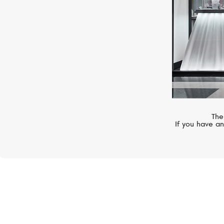
The
If you have an
Rolex
Sea-Dweller
Oyster, 43 мм, сталь Oyste
и желтое золото