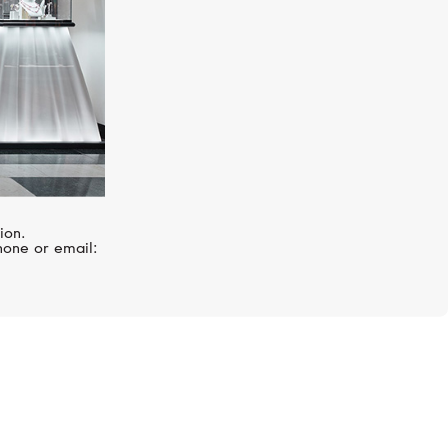
ion.
hone or email:
Rolex
Sky-Dweller
er, 42 мм, желтое золото