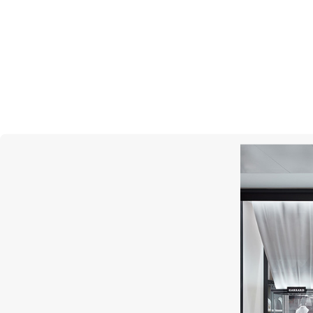
Rolex
Submariner
Oyster, 41 мм, сталь Oyste