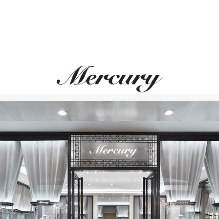
Rolex
Oyster Perpetual 41
rsteel
Oyster, 41 мм, сталь Oystersteel
Oyste