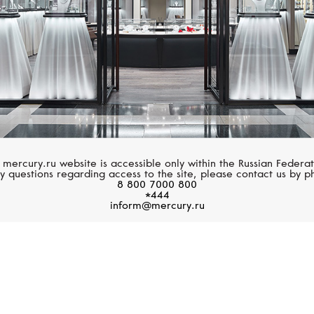
 mercury.ru website is accessible only within the Russian Federat
y questions regarding access to the site, please contact us by p
Rolex
8 800 7000 800
*444
Explorer
inform@mercury.ru
rsteel
Oyster, 36 мм, сталь Oystersteel
Oyst
и желтое золото