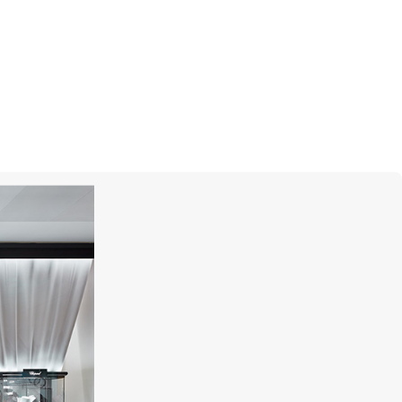
Rolex
Yacht-Master II
r, 44 мм, сталь Oystersteel
и золото Everose