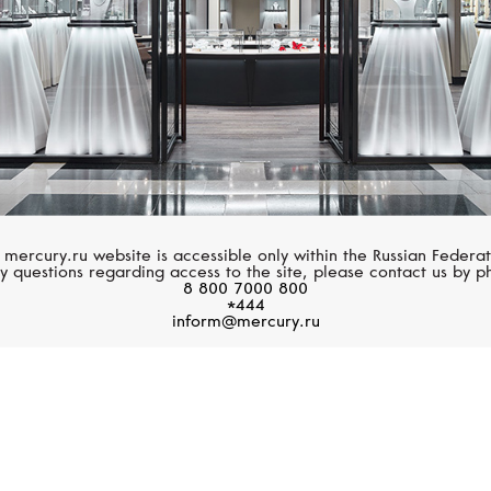
 благодаря которой
, что имеет важное значение
 представленные простыми
угольниками, кругами,
рокие часовая и минутная
ую и надежную читаемость
 под водой.
 mercury.ru website is accessible only within the Russian Federat
y questions regarding access to the site, please contact us by p
8 800 7000 800
*444
inform@mercury.ru
Rolesor желт