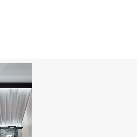
е и надежные показания времени
ных остановок. Безель
омпанией Rolex из сверхпрочной
ивостоит коррозии и надежно
есцентная капсула на нулевой
мость показаний независимо от
реды. Рифленые грани безеля
ому захвату под водой, даже