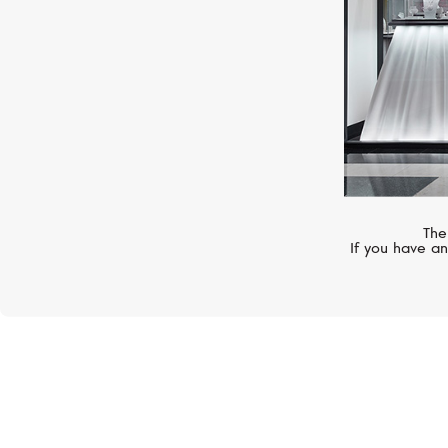
представляет собой инновацию,
улучшилась видимость в темноте
для дайверов. Часовые отметки,
геометрическими формами - тре
прямоугольниками, - а также ши
стрелки обеспечивают мгновенн
показаний во избежание ошибок
The
If you have an