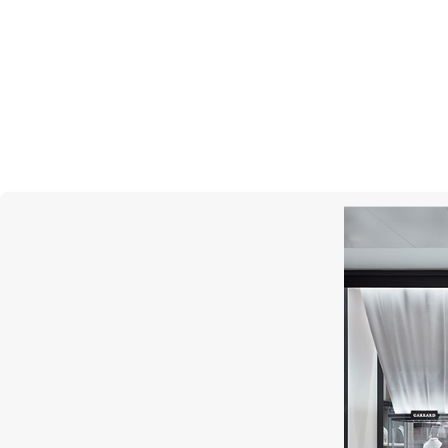
Черный цифер
Люминесцентная индикация Chro