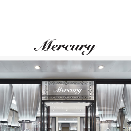
обеспечивает дайверу точны
погружения и декомпрессион
Cerachrom, изготовленный к
керамики, великолепно прот
защищен от царапин. Люмин
отметке обеспечивает читае
освещенности окружающей с
способствуют его оптимальн
в перчатках.
блат
malight на циферблате