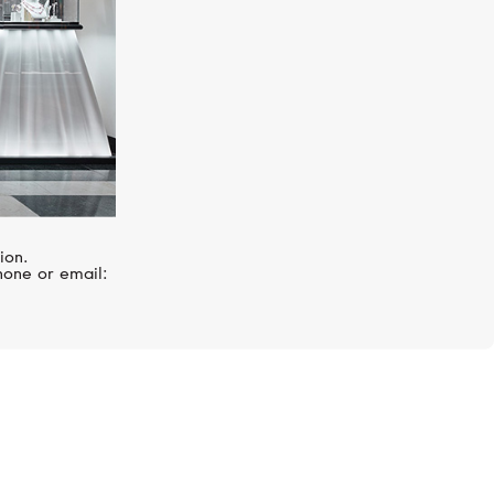
ion.
hone or email:
ого цвета