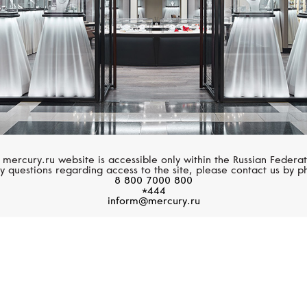
дежно закрепить его
ве. Помимо неизменно
камней, великолепие
овлено и другими факторами,
оте, их пропорционально
ре, тщательный методичный
терская работа с металлом.
 камней,
 mercury.ru website is accessible only within the Russian Federat
y questions regarding access to the site, please contact us by p
ровывающая их владельца.
8 800 7000 800
*444
inform@mercury.ru
18-каратное
золото
Наличие собственного литей