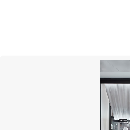
Безель с брил
Ювелир, словно скульптор, вырез
для закрепки бриллианта. Его за
чтобы тщательно позиционирова