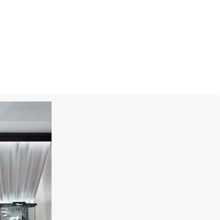
 циферблатах Rolex
ого золота, благодаря чему они
аждый циферблат Rolex
вается в стенах компании,
ций выполняется вручную, с тем
го совершенства.