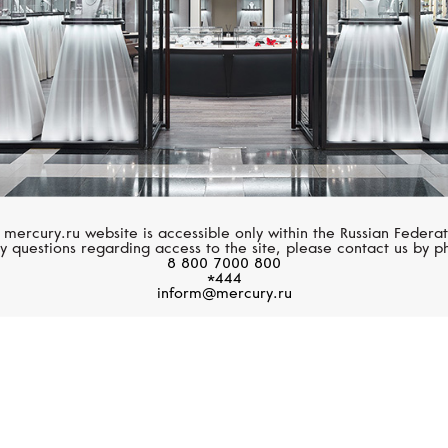
 надежность. Вместе они
ние. Биметаллическое
особенность Rolex,
, а сама торговая марка -
з ключевых особенностей
 mercury.ru website is accessible only within the Russian Federat
y questions regarding access to the site, please contact us by p
8 800 7000 800
*444
inform@mercury.ru
Браслет Oyst
Прочный и удобный браслет 