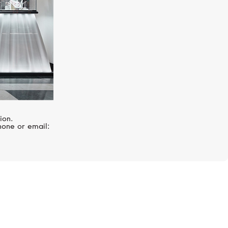
ion.
hone or email:
er
Oyster демонстрирует идеальный