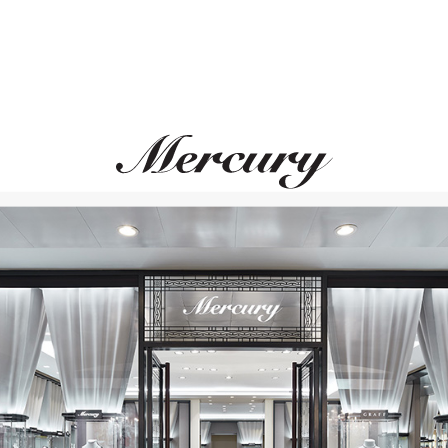
показаний. Отметки на всех
изготавливают из 18-каратн
не тускнеют со временем. К
разрабатывается и изготавли
причем большая часть опера
чтобы добиться максимально
лагородство. Сталь