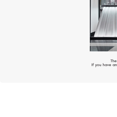
олицетворяет собой прочность и
образуют очень выгодное сочета
исполнение Rolesor, фирменная 
появилось в начале 1930-х годов
в 1933 году. Сегодня это одна и
коллекции Oyster.
The
If you have an