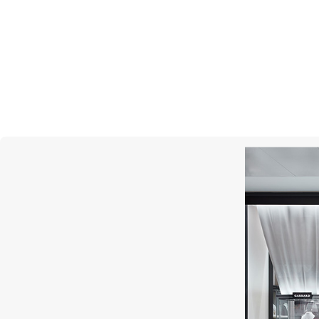
Everose Rolesor
Золото ценится за его блеск и б