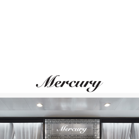
о-часовая
м лидером
ательности
.
Бренд
: BREGUET
Индивидуальный подбор
К