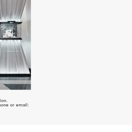
о,
ion.
hone or email: