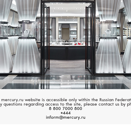
BREGUET
BREGUET
Heritage
Heritage
x35 мм, розовое золото,
42x35 мм, белое золот
 mercury.ru website is accessible only within the Russian Federat
y questions regarding access to the site, please contact us by p
хронограф
хронограф
8 800 7000 800
*444
inform@mercury.ru
5 349 000 руб.
5 475 000 руб.