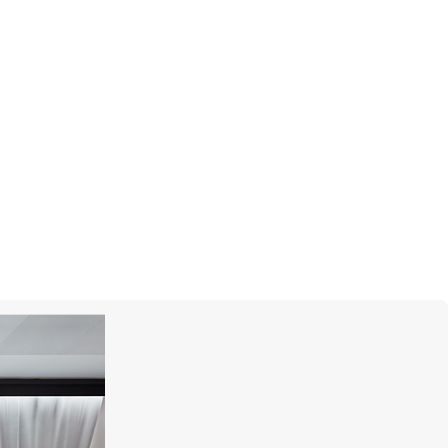
оллекция
: Heritage
Цена