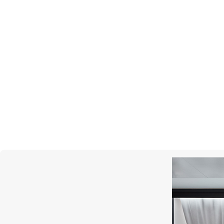
Breguet — швейцарская
ювелирн
компания, ставшая неоспоримы
в своем деле благодаря изобрет
основателя
Абрахама-Луи
Бреге
Все часы
Стиль