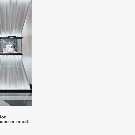
BREGUET
Classique
ion.
hone or email: