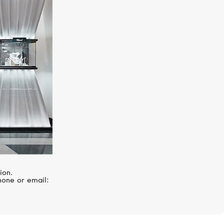
MIKIMOTO
Morning Dew
ion.
hone or email: