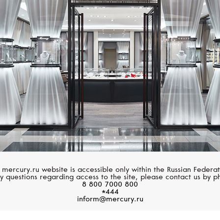
Размер 60
UTOPIA
MIMI
Размер 61
Stardust
Boutique
Размер 62
Размер 63
Размер 64
Размер 65
Размер 66
Размер 67
 mercury.ru website is accessible only within the Russian Federat
y questions regarding access to the site, please contact us by p
8 800 7000 800
Размер 68
*444
inform@mercury.ru
Размер 69