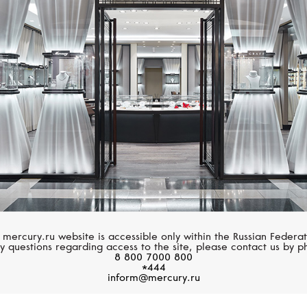
Размер 60
STEPHEN WEBSTER
CASATO
Размер 61
Love Me Love Me Not
Boutique
Размер 62
Размер 63
Размер 64
Размер 65
Размер 66
Размер 67
 mercury.ru website is accessible only within the Russian Federat
y questions regarding access to the site, please contact us by p
8 800 7000 800
Размер 68
*444
inform@mercury.ru
Размер 69