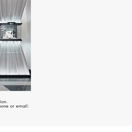
CASATO
Boutique
ion.
hone or email: