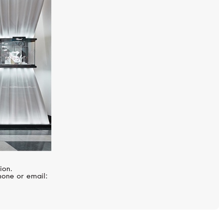
I
PASQUALE BRUNI
Giardini Segreti
ion.
hone or email: