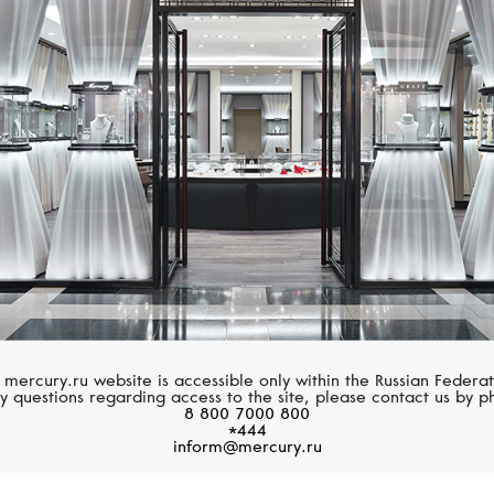
Размер 60
MERCURY
MERCURY
Размер 61
Classic
Classic
Размер 62
Размер 63
Размер 64
Размер 65
Размер 66
Размер 67
 mercury.ru website is accessible only within the Russian Federat
y questions regarding access to the site, please contact us by p
8 800 7000 800
Размер 68
*444
inform@mercury.ru
Размер 69