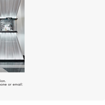
CHOPARD
Ice Cube
ion.
hone or email: