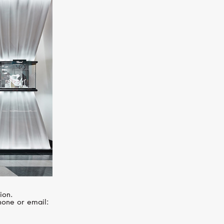
SERENDIPITY
Infinity
ion.
hone or email: