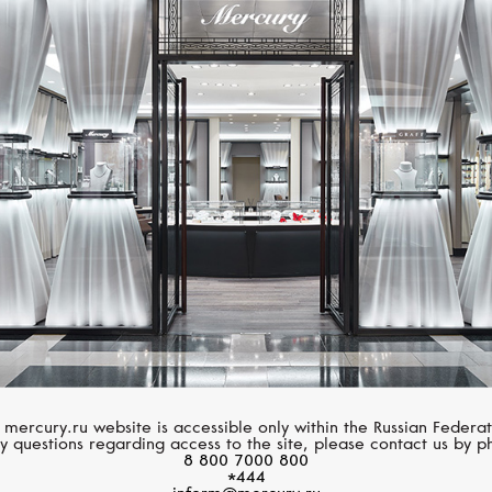
Размер 60
Размер 61
Размер 62
CASATO
SERENDIPITY
Размер 63
Montmartre
Infinity
Размер 64
Размер 65
Размер 66
Размер 67
Размер 68
 mercury.ru website is accessible only within the Russian Federat
y questions regarding access to the site, please contact us by p
8 800 7000 800
Размер 69
*444