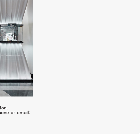
UTOPIA
Selene
ion.
hone or email: