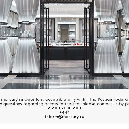
Размер 60
MIMI
UTOPIA
Размер 61
Zabette
Venus
Размер 62
Размер 63
Размер 64
Размер 65
Размер 66
Размер 67
 mercury.ru website is accessible only within the Russian Federat
y questions regarding access to the site, please contact us by p
8 800 7000 800
Размер 68
*444
inform@mercury.ru
Размер 69