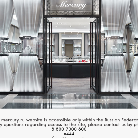
Размер 60
Размер 61
Размер 62
MESSIKA
ROBERTO COIN
Размер 63
My Twin
Art Deco
Размер 64
Размер 65
Размер 66
Размер 67
Размер 68
 mercury.ru website is accessible only within the Russian Federat
y questions regarding access to the site, please contact us by p
8 800 7000 800
Размер 69
*444