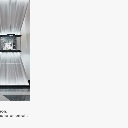
CASATO
Madame
ion.
hone or email: