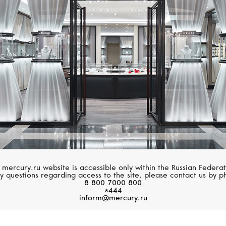
Размер 61
Размер 62
Размер 63
Размер 64
Размер 65
Размер 66
Размер 67
Размер 68
 mercury.ru website is accessible only within the Russian Federat
y questions regarding access to the site, please contact us by p
8 800 7000 800
Размер 69
*444
inform@mercury.ru
Размер 70