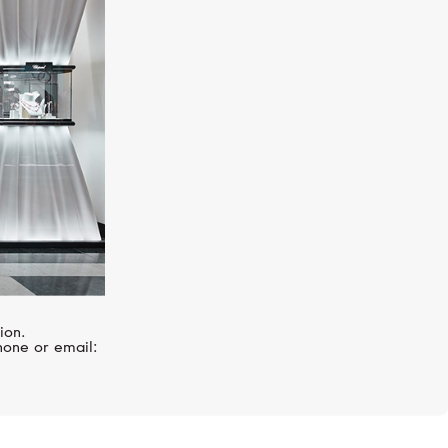
ion.
hone or email: