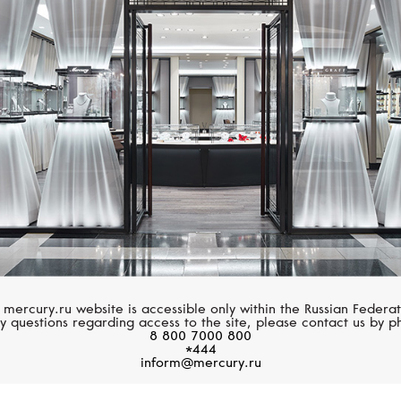
Размер 60
MERCURY
PASQUALE BRUN
Размер 61
Gems
Atelier
Размер 62
Размер 63
Размер 64
Размер 65
Размер 66
Размер 67
 mercury.ru website is accessible only within the Russian Federat
y questions regarding access to the site, please contact us by p
8 800 7000 800
Размер 68
*444
inform@mercury.ru
Размер 69