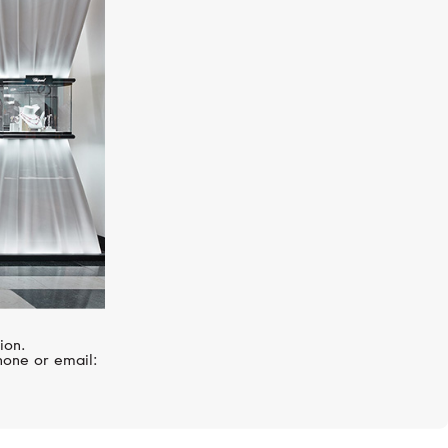
I
PASQUALE BRUNI
Atelier
ion.
hone or email: