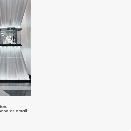
R
MIKIMOTO
Milano Daisy
ion.
hone or email: