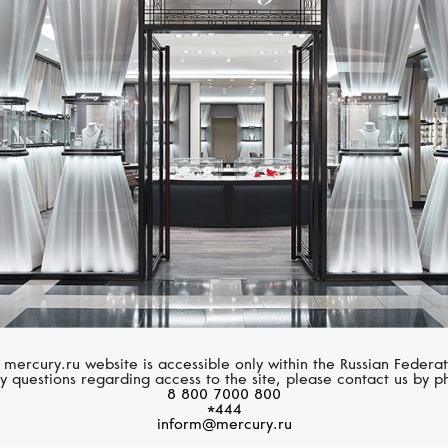
Размер 61
Размер 62
GARRARD
STEPHEN WEBSTE
Размер 63
Entanglement
Magnipheasant
Размер 64
Размер 65
Размер 66
Размер 67
Размер 68
 mercury.ru website is accessible only within the Russian Federat
Размер 69
y questions regarding access to the site, please contact us by p
8 800 7000 800
*444
Размер 70
inform@mercury.ru