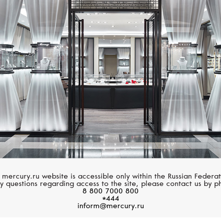
Размер 60
Размер 61
CASATO
UTOPIA
Размер 62
Mikou
Venus
Размер 63
Размер 64
Размер 65
Размер 66
Размер 67
 mercury.ru website is accessible only within the Russian Federat
y questions regarding access to the site, please contact us by p
Размер 68
8 800 7000 800
*444
inform@mercury.ru
Размер 69