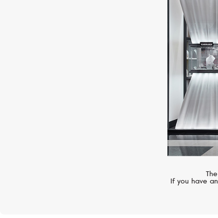
CASATO
Back To Origin
The
If you have an