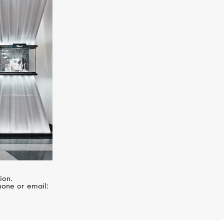
UTOPIA
Venus
ion.
hone or email: