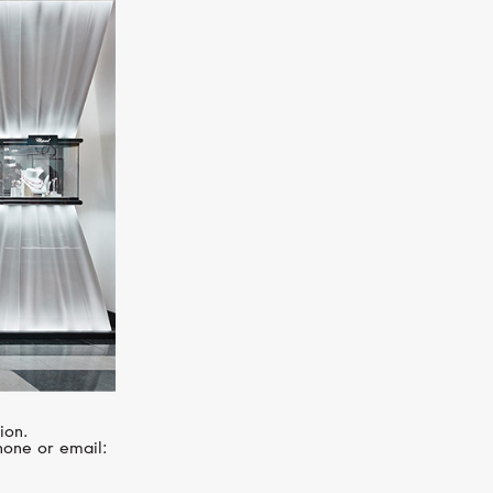
S.T. DUPONT
Ligne 2
ion.
hone or email: