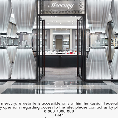
S.T. DUPONT
S.T. DUPONT
Ligne 2
Ligne 2
 mercury.ru website is accessible only within the Russian Federat
y questions regarding access to the site, please contact us by p
8 800 7000 800
*444