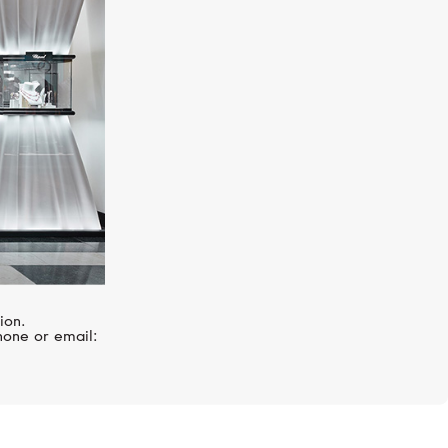
ion.
hone or email: