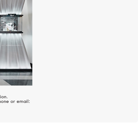
ion.
hone or email: